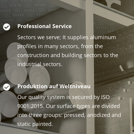
Professional Service
Sectors we serve; It supplies aluminum
profiles in many sectors, from the
construction and building sectors to the
industrial sectors.
Produktion auf Weltniveau
Our quality system is secured by ISO
9001:2015. Our surface types are divided
into three groups: pressed, anodized and
static painted.