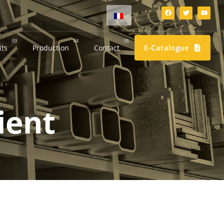
03
04
05
E-Catalogue
its
Production
Contact
ient