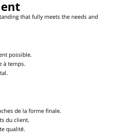
ient
tanding that fully meets the needs and
.
nt possible.
te à temps.
al.
oches de la forme finale.
s du client.
te qualité.