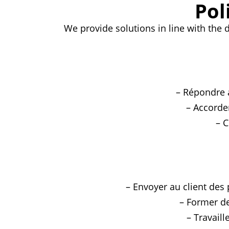
Pol
We provide solutions in line with the
– Répondre 
– Accorder
– 
– Envoyer au client des 
– Former de
– Travaill