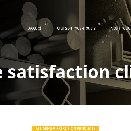
01
02
Accueil
Qui sommes-nous ?
Nos Produ
 satisfaction cl
ALUMINUM EXTRUSION PRODUCTS