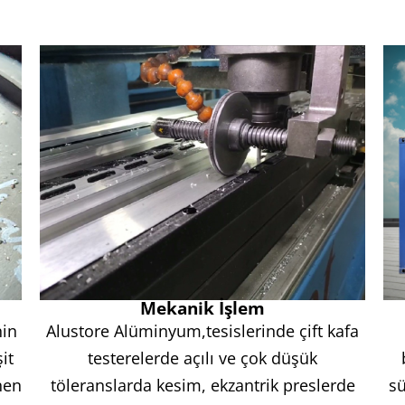
Mekanik İşlem
nin
Alustore Alüminyum,tesislerinde çift kafa
it
testerelerde açılı ve çok düşük
nen
töleranslarda kesim, ekzantrik preslerde
sü