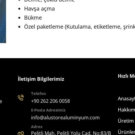
Havşa açma
Bükme
Özel paketleme (Kutulama, etiketleme, şrin
Hızlı 
İletişim Bilgilerimiz
Telefon
Anasay
+90 262 206 0058
e
Hakkım
E-Posta Adresimiz
info@alustorealuminyum.com
Üretim
Adres
Ürünle
Pelitli Mah. Pelitli Yolu Cad. No:83/B