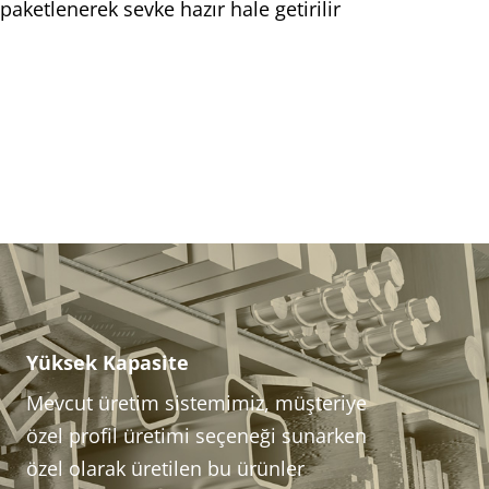
paketlenerek sevke hazır hale getirilir
Yüksek Kapasite
Mevcut üretim sistemimiz, müşteriye
özel profil üretimi seçeneği sunarken
özel olarak üretilen bu ürünler