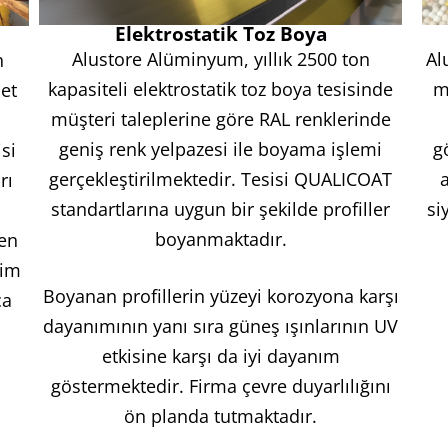
Elektrostatik Toz Boya
Alustore Alüminyum, yıllık 2500 ton
Al
n
kapasiteli elektrostatik toz boya tesisinde
m
et
müşteri taleplerine göre RAL renklerinde
geniş renk yelpazesi ile boyama işlemi
g
si
gerçekleştirilmektedir. Tesisi QUALICOAT
rı
standartlarına uygun bir şekilde profiller
si
boyanmaktadır.
 en
tim
Boyanan profillerin yüzeyi korozyona karşı
ca
dayanımının yanı sıra güneş ışınlarının UV
etkisine karşı da iyi dayanım
göstermektedir. Firma çevre duyarlılığını
ön planda tutmaktadır.