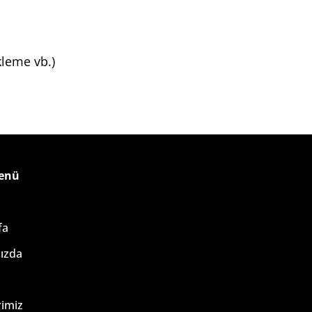
kleme vb.)
Menü
fa
ızda
rimiz