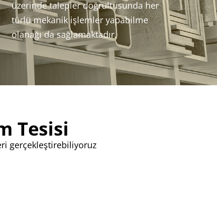
üzerinde talepler doğrultusunda her
türlü mekanik işlemler yapabilme
olanağı da sağlamaktadır.
 Tesisi
 gerçekleştirebiliyoruz