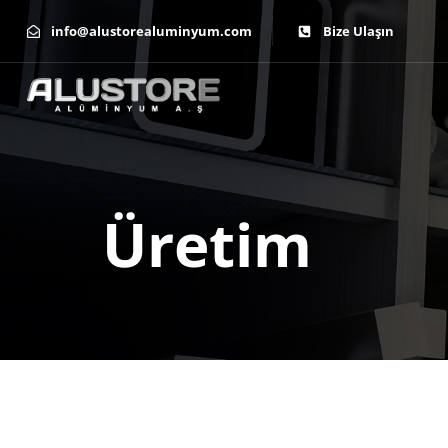
info@alustorealuminyum.com
Bize Ulaşın
Üretim