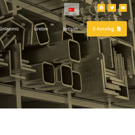
03
04
05
E-Katalog
ünlerimiz
Üretim
İletişim