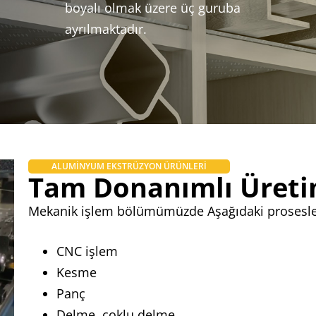
boyalı olmak üzere üç guruba
ayrılmaktadır.
ALUMİNYUM EKSTRÜZYON ÜRÜNLERİ
Tam Donanımlı Üretim
Mekanik işlem bölümümüzde Aşağıdaki prosesleri
CNC işlem
Kesme
Panç
Delme, çoklu delme