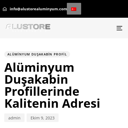
info@alustorealuminyum.com
To
na
PUBLISHED
Author
Published
IN:
on:
ALÜMINYUM DUŞAKABIN PROFIL
Alüminyum
Duşakabin
Profillerinde
Kalitenin Adresi
admin
Ekim 9, 2023