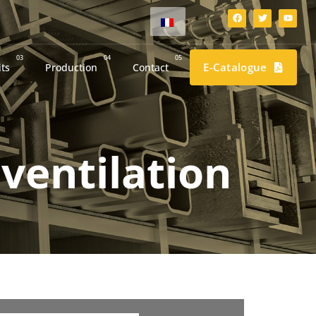
03
04
05
E-Catalogue
ts
Production
Contact
ventilation