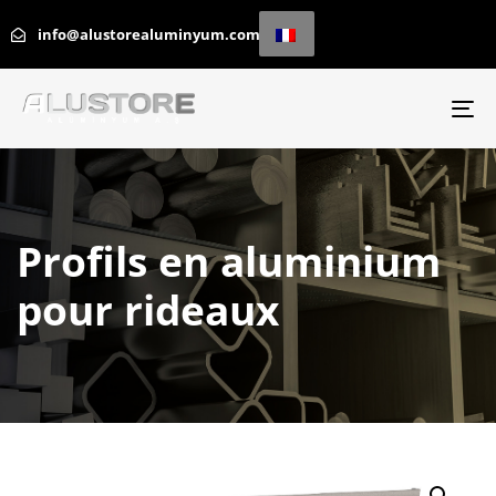
info@alustorealuminyum.com
Ba
la
na
Profils en aluminium
pour rideaux