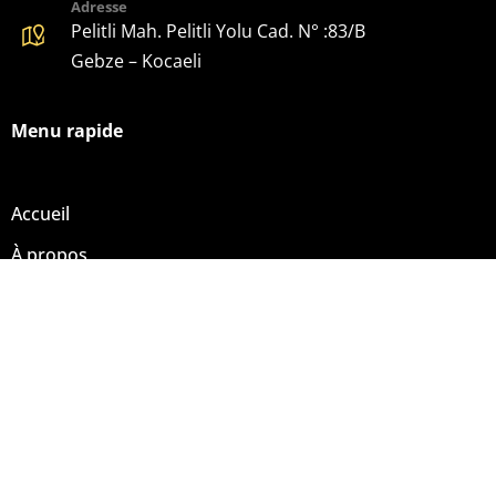
Adresse
Pelitli Mah. Pelitli Yolu Cad. N° :83/B
Gebze – Kocaeli
Menu rapide
Accueil
À propos
Production
Nos Produits
Contact
Copyright © 2024. Alustore Alüminyum A.Ş. Tous droits
réservés.