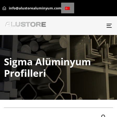
info@alustorealuminyum.com
To
na
Sigma Alüminyum
Profilleri